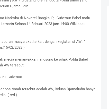
isial ( AW ) didatangi oleh anggota Polda Babel yang
Riduan Djamaludin.
ar Narkoba di Novotel Bangka, Pj. Gubernur Babel malu -
emarin Selasa,14 Febuari 2023 jam 14:00 WIN saat
aporan masyarakat,terkait dengan kegiatan si AW , "
u,(15/02/2023 ).
wak media menanyakkan langsung ke pihak Polda Babel
h AW tersebut.
 PJ. Gubernur.
r bos timah tersebut adalah AW, Riduan Djamaludin hanya
a. ( red ).