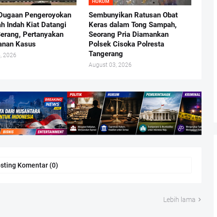
HUKUM
Dugaan Pengeroyokan
Sembunyikan Ratusan Obat
ah Indah Kiat Datangi
Keras dalam Tong Sampah,
Serang, Pertanyakan
Seorang Pria Diamankan
anan Kasus
Polsek Cisoka Polresta
Tangerang
, 2026
August 03, 2026
sting Komentar (0)
Lebih lama