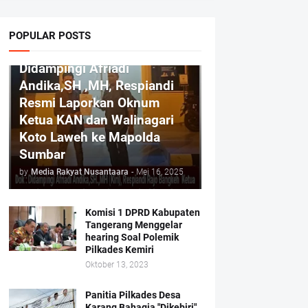
POPULAR POSTS
HUKUM
Didampingi Afriadi
Andika,SH ,MH, Respiandi
Resmi Laporkan Oknum
Ketua KAN dan Walinagari
Koto Laweh ke Mapolda
Sumbar
by
Media Rakyat Nusantaara
-
Mei 16, 2025
Komisi 1 DPRD Kabupaten
Tangerang Menggelar
hearing Soal Polemik
Pilkades Kemiri
Oktober 13, 2023
Panitia Pilkades Desa
Karang Bahagia "Dikebiri",