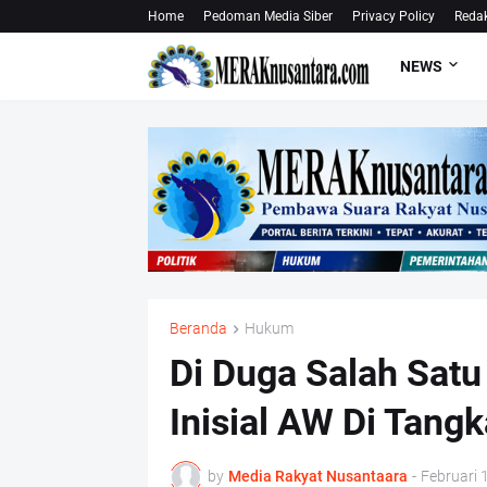
Home
Pedoman Media Siber
Privacy Policy
Redak
NEWS
Beranda
Hukum
Di Duga Salah Satu
Inisial AW Di Tang
by
Media Rakyat Nusantaara
-
Februari 