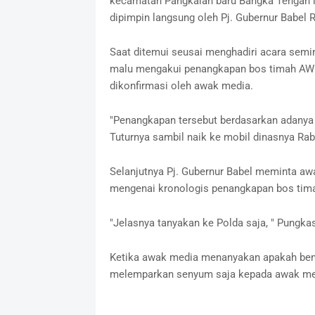
kecamatan Pangkalan baru Bangka Tengah in
dipimpin langsung oleh Pj. Gubernur Babel 
Saat ditemui seusai menghadiri acara semin
malu mengakui penangkapan bos timah AW k
dikonfirmasi oleh awak media.
"Penangkapan tersebut berdasarkan adanya l
Tuturnya sambil naik ke mobil dinasnya Rab
Selanjutnya Pj. Gubernur Babel meminta a
mengenai kronologis penangkapan bos tima
"Jelasnya tanyakan ke Polda saja, " Pungkas
Ketika awak media menanyakan apakah bena
melemparkan senyum saja kepada awak medi