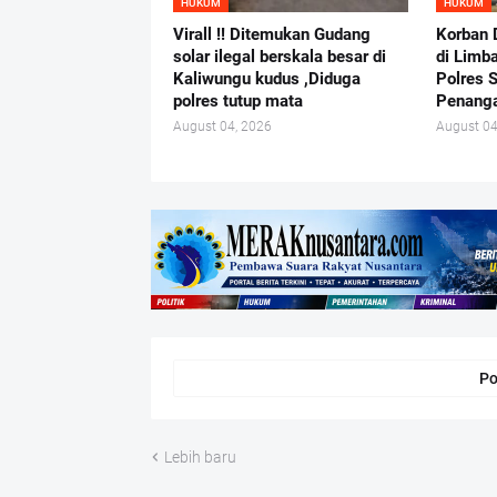
HUKUM
HUKUM
Virall !! Ditemukan Gudang
Korban 
solar ilegal berskala besar di
di Limb
Kaliwungu kudus ,Diduga
Polres 
polres tutup mata
Penang
August 04, 2026
August 04
Po
Lebih baru