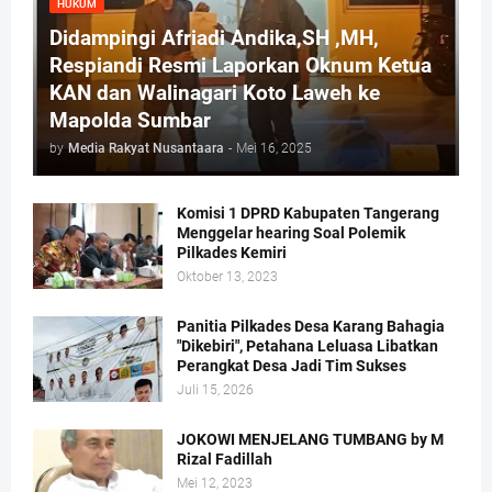
HUKUM
Didampingi Afriadi Andika,SH ,MH,
Respiandi Resmi Laporkan Oknum Ketua
KAN dan Walinagari Koto Laweh ke
Mapolda Sumbar
by
Media Rakyat Nusantaara
-
Mei 16, 2025
Komisi 1 DPRD Kabupaten Tangerang
Menggelar hearing Soal Polemik
Pilkades Kemiri
Oktober 13, 2023
Panitia Pilkades Desa Karang Bahagia
"Dikebiri", Petahana Leluasa Libatkan
Perangkat Desa Jadi Tim Sukses
Juli 15, 2026
JOKOWI MENJELANG TUMBANG by M
Rizal Fadillah
Mei 12, 2023